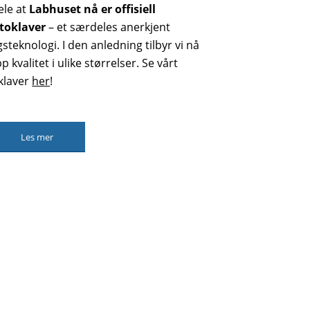
ele at
Labhuset nå er offisiell
utoklaver
– et særdeles anerkjent
steknologi. I den anledning tilbyr vi nå
 kvalitet i ulike størrelser. Se vårt
oklaver
her
!
Les mer