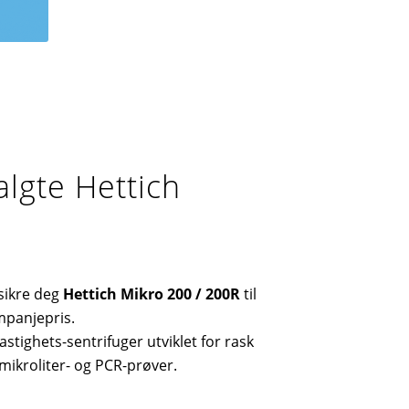
algte Hettich
 sikre deg
Hettich Mikro 200 / 200R
til
mpanjepris.
tighets-sentrifuger utviklet for rask
mikroliter- og PCR-prøver.