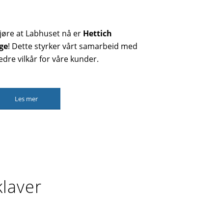
!
gjøre at Labhuset nå er
Hettich
rge
! Dette styrker vårt samarbeid med
edre vilkår for våre kunder.
Les mer
klaver