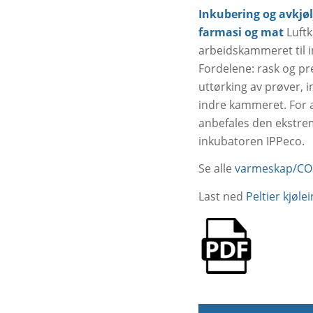
Inkubering og avkjøl
farmasi og mat
Luftk
arbeidskammeret til i
Fordelene: rask og pr
uttørking av prøver, i
indre kammeret. For 
anbefales den ekstre
inkubatoren IPPeco.
Se alle
varmeskap/CO2
Last ned
Peltier kjøl