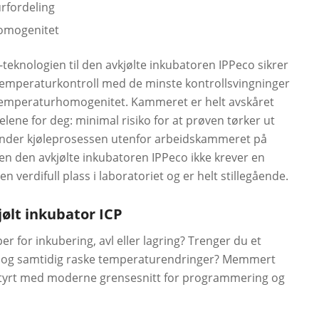
rfordeling
omogenitet
-teknologien til den avkjølte inkubatoren IPPeco sikrer
 temperaturkontroll med de minste kontrollsvingninger
 temperaturhomogenitet. Kammeret er helt avskåret
lene for deg: minimal risiko for at prøven tørker ut
nder kjøleprosessen utenfor arbeidskammeret på
den den avkjølte inkubatoren IPPeco ikke krever en
 verdifull plass i laboratoriet og er helt stillegående.
ølt inkubator ICP
r for inkubering, avl eller lagring? Trenger du et
og samtidig raske temperaturendringer? Memmert
tyrt med moderne grensesnitt for programmering og