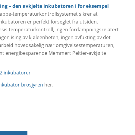
ing – den avkjølte inkubatoren i for eksempel
appe-temperaturkontrollsystemet sikrer at
nkubatoren er perfekt forseglet fra utsiden.
esis temperaturkontroll, ingen fordampningsrelatert
ngen ising av kjøleenheten, ingen avfukting av det
arbeid hovedsakelig nær omgivelsestemperaturen,
mt energibesparende Memmert Peltier-avkjølte
 inkubatorer
einkubator brosjyren
her.