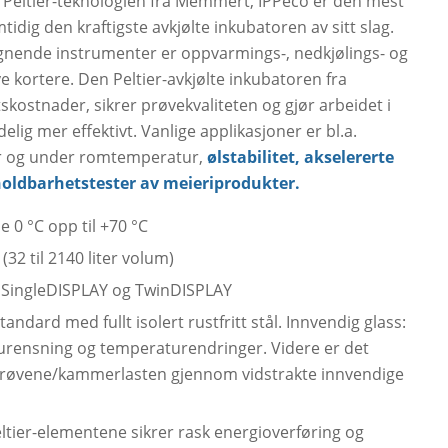
e Peltier-teknologien fra Memmert, IPPeco er den mest
tidig den kraftigste avkjølte inkubatoren av sitt slag.
nende instrumenter er oppvarmings-, nedkjølings- og
e kortere. Den Peltier-avkjølte inkubatoren fra
kostnader, sikrer prøvekvaliteten og gjør arbeidet i
lig mer effektivt. Vanlige applikasjoner er bl.a.
er og under romtemperatur,
ølstabilitet, akselererte
 holdbarhetstester av meieriprodukter.
0 °C opp til +70 °C
(32 til 2140 liter volum)
: SingleDISPLAY og TwinDISPLAY
ndard med fullt isolert rustfritt stål. Innvendig glass:
rurensning og temperaturendringer. Videre er det
 prøvene/kammerlasten gjennom vidstrakte innvendige
Peltier-elementene sikrer rask energioverføring og