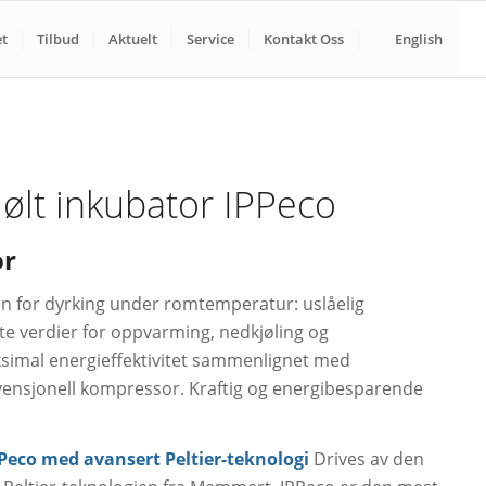
t
Tilbud
Aktuelt
Service
Kontakt Oss
English
jølt inkubator IPPeco
or
en for dyrking under romtemperatur: uslåelig
ste verdier for oppvarming, nedkjøling og
ksimal energieffektivitet sammenlignet med
nsjonell kompressor. Kraftig og energibesparende
Peco med avansert Peltier-teknologi
Drives av den