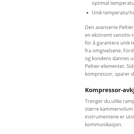
optimal temperatu
Unik temperaturh
Den avanserte Peltier
en ekstremt sensitiv
for å garantere unik
fra omgivelsene. Forde
og kondens dannes u
Peltier-elementet. Si
kompressor, sparer den
Kompressor-avkj
Trenger du ulike rampe
større kammervolum 
instrumentene er uts
kommunikasjon.