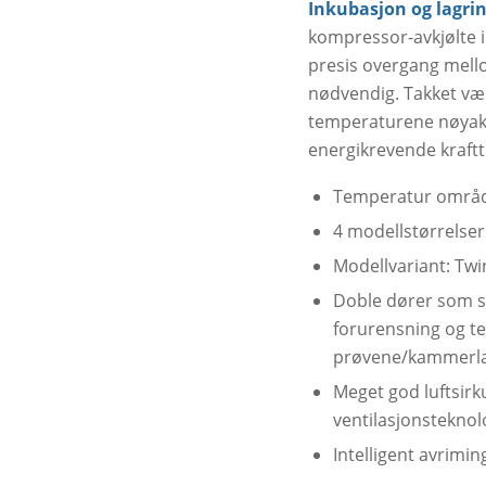
Inkubasjon og lagri
kompressor-avkjølte i
presis overgang mell
nødvendig. Takket vær
temperaturene nøyakti
energikrevende kraftt
Temperatur område
4 modellstørrelser 
Modellvariant: Tw
Doble dører som st
forurensning og te
prøvene/kammerlas
Meget god luftsirk
ventilasjonsteknol
Intelligent avrimi