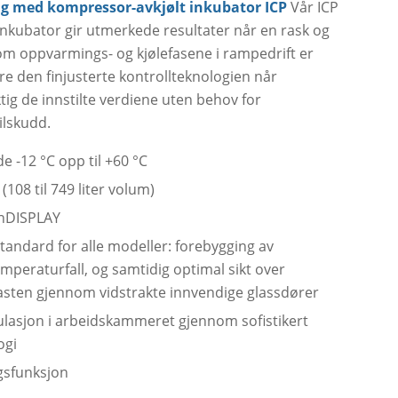
ng med kompressor-avkjølt inkubator ICP
Vår ICP
nkubator gir utmerkede resultater når en rask og
om oppvarmings- og kjølefasene i rampedrift er
e den finjusterte kontrollteknologien når
g de innstilte verdiene uten behov for
ilskudd.
 -12 °C opp til +60 °C
(108 til 749 liter volum)
inDISPLAY
andard for alle modeller: forebygging av
mperaturfall, og samtidig optimal sikt over
ten gjennom vidstrakte innvendige glassdører
ulasjon i arbeidskammeret gjennom sofistikert
ogi
ngsfunksjon