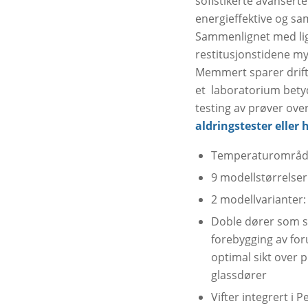
sofistikerte avansert
energieffektive og sam
Sammenlignet med lig
restitusjonstidene my
Memmert sparer drifts
et laboratorium betyde
testing av prøver ov
aldringstester eller
Temperaturområde 
9 modellstørrelser 
2 modellvarianter
Doble dører som sta
forebygging av fo
optimal sikt over
glassdører
Vifter integrert i 