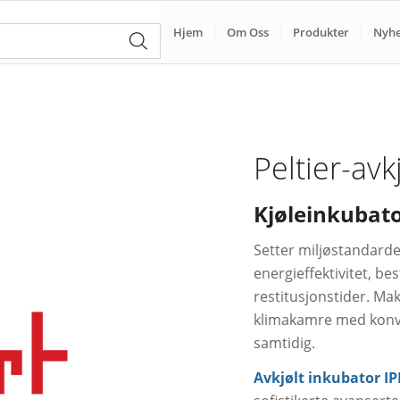
Hjem
Om Oss
Produkter
Nyhe
Peltier-avk
Kjøleinkubat
Setter miljøstandard
energieffektivitet, be
restitusjonstider. Ma
klimakamre med konve
samtidig.
Avkjølt inkubator IP