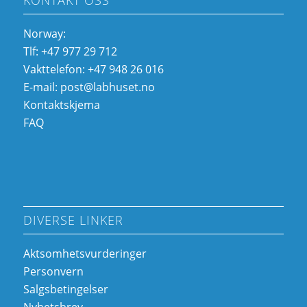
KONTAKT OSS
Norway:
Tlf: +47 977 29 712
Vakttelefon: +47 948 26 016
E-mail:
p
l@tso
suhba
on.te
Kontaktskjema
FAQ
DIVERSE LINKER
Aktsomhetsvurderinger
Personvern
Salgsbetingelser
Nyhetsbrev