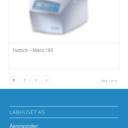
Hettich – Mikro 185
1
2
3
4
Side 1 av 4
LABHUSET AS
Åpningstider: