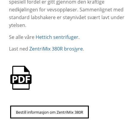
spesiell fordel er gitt gjennom den kraftige
nedkjølingen for vevsoppløser. Sammenlignet med
standard labshakere er støynivået svært lavt under
ytelsen.
Se alle våre
Hettich sentrifuger
.
Last ned
ZentriMix 380R brosjyre
.
Bestill informasjon om ZentriMix 380R