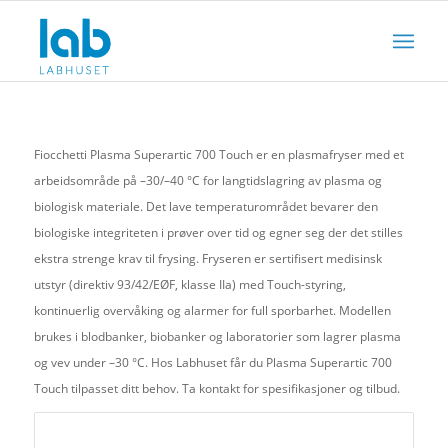
Fiocchetti Plasma Superartic 700 Touch er en plasmafryser med et
arbeidsområde på –30/–40 °C for langtidslagring av plasma og
biologisk materiale. Det lave temperaturområdet bevarer den
biologiske integriteten i prøver over tid og egner seg der det stilles
ekstra strenge krav til frysing. Fryseren er sertifisert medisinsk
utstyr (direktiv 93/42/EØF, klasse IIa) med Touch-styring,
kontinuerlig overvåking og alarmer for full sporbarhet. Modellen
brukes i blodbanker, biobanker og laboratorier som lagrer plasma
og vev under –30 °C. Hos Labhuset får du Plasma Superartic 700
Touch tilpasset ditt behov. Ta kontakt for spesifikasjoner og tilbud.