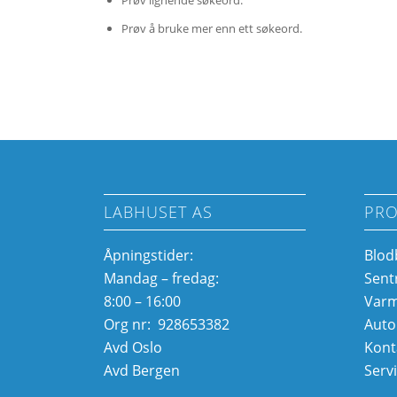
Prøv lignende søkeord.
Prøv å bruke mer enn ett søkeord.
LABHUSET AS
PRO
Åpningstider:
Blod
Mandag – fredag:
Sent
8:00 – 16:00
Var
Org nr: 928653382
Auto
Avd Oslo
Kont
Avd Bergen
Serv