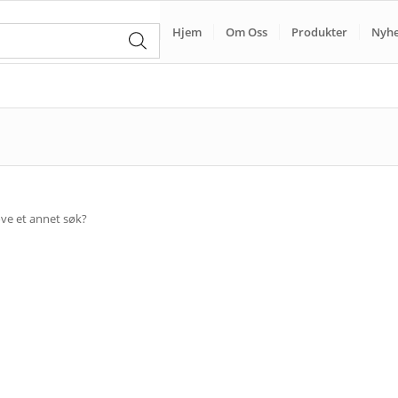
Hjem
Om Oss
Produkter
Nyhe
røve et annet søk?