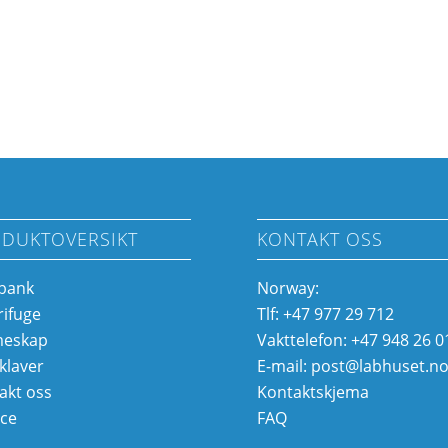
DUKTOVERSIKT
KONTAKT OSS
bank
Norway:
rifuge
Tlf: +47 977 29 712
meskap
Vakttelefon: +47 948 26 0
klaver
E-mail:
post@labhuset.n
akt oss
Kontaktskjema
ice
FAQ