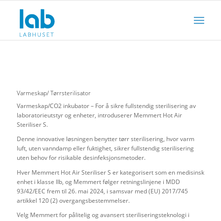
Varmeskap/ Tørrsterilisator
Varmeskap/CO2 inkubator – For å sikre fullstendig sterilisering av
laboratorieutstyr og enheter, introduserer Memmert Hot Air
Steriliser S.
Denne innovative løsningen benytter tørr sterilisering, hvor varm
luft, uten vanndamp eller fuktighet, sikrer fullstendig sterilisering
uten behov for risikable desinfeksjonsmetoder.
Hver Memmert Hot Air Steriliser S er kategorisert som en medisinsk
enhet i klasse IIb, og Memmert følger retningslinjene i MDD
93/42/EEC frem til 26. mai 2024, i samsvar med (EU) 2017/745
artikkel 120 (2) overgangsbestemmelser.
Velg Memmert for pålitelig og avansert steriliseringsteknologi i