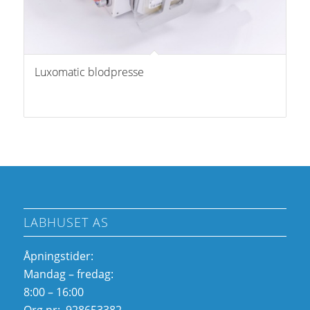
Luxomatic blodpresse
LABHUSET AS
Åpningstider:
Mandag – fredag:
8:00 – 16:00
Org nr: 928653382