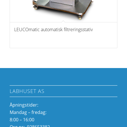
LEUCOmatic automatisk filtreringsstativ
LABHUSET AS
Åpningstider:
Mandag – fredag:
8:00 – 16:00
Org nr: 928653382