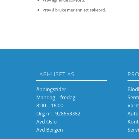
Prøv lignende søkeord.
Prøv å bruke mer enn ett søkeord.
LABHUSET AS
PRO
Åpningstider:
Blod
Mandag – fredag:
Sent
8:00 – 16:00
Var
Org nr: 928653382
Auto
Avd Oslo
Kont
Avd Bergen
Serv