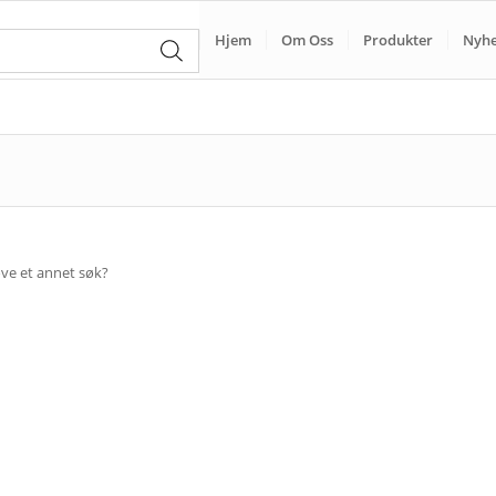
Hjem
Om Oss
Produkter
Nyhe
røve et annet søk?