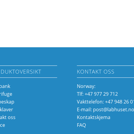
DUKTOVERSIKT
KONTAKT OSS
bank
Norway:
rifuge
Tlf: +47 977 29 712
meskap
Vakttelefon: +47 948 26 0
klaver
E-mail:
post@labhuset.n
akt oss
Kontaktskjema
ice
FAQ